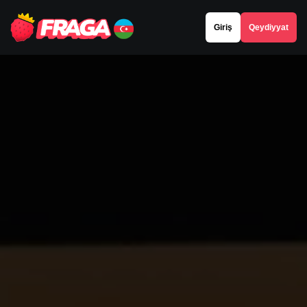
Giriş
Qeydiyyat